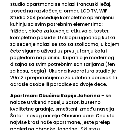
studio apartmana se nalazi francuski ležaj,
trosed na razvlačenje, ormar, LCD TV, WiFi.
Studio 204 poseduje kompletno opremljenu
kuhinju sa svim potrebnim elementima:
frižider, ploča za kuvanje, el.kuvalo, toster,
kompletno posuđe. U sklopu ugodnog kutka
za sedenje nalazi se sto sa stolicama, u kojem
ćete sigurno uživati uz prvu jutarnju kafu i
pogledom na planinu. Kupatilo je modernog
dizajna sa svim potrebnim sanitarijama (fen
za kosu, pegla). Ukupna kvadratura studia je
20m2 i preporučujemo za udoban boravak tri
odrasle osobe ili porodice sa dvoje dece.
Apartmani Obućina Kapije Jahorina
– se
nalaze u vikend naselju Šator, izuzetno
kvalitetne gradnje, smešteni između naselja
Šator i novog naselja Obućina bare. Ono što
najviše krasi naše apartmane, jeste prelep
pogled na obronke Jahorine i Ski stazu