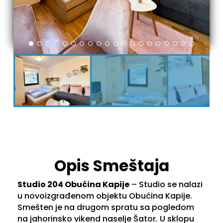
Opis Smeštaja
Studio 204 Obućina Kapije
– Studio se nalazi
u novoizgrađenom objektu Obućina Kapije.
Smešten je na drugom spratu sa pogledom
na jahorinsko vikend naselje Šator. U sklopu