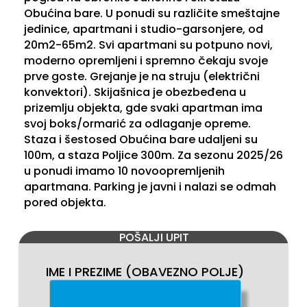
Obućina bare. U ponudi su različite smeštajne
jedinice, apartmani i studio-garsonjere, od
20m2-65m2. Svi apartmani su potpuno novi,
moderno opremljeni i spremno čekaju svoje
prve goste. Grejanje je na struju (električni
konvektori). Skijašnica je obezbeđena u
prizemlju objekta, gde svaki apartman ima
svoj boks/ormarić za odlaganje opreme.
Staza i šestosed Obućina bare udaljeni su
100m, a staza Poljice 300m. Za sezonu 2025/26
u ponudi imamo 10 novoopremljenih
apartmana. Parking je javni i nalazi se odmah
pored objekta.
POŠALJI UPIT
IME I PREZIME (OBAVEZNO POLJE)