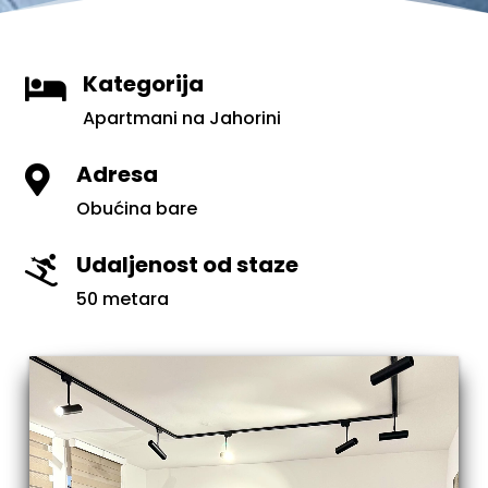
Kategorija

Apartmani na Jahorini
Adresa

Obućina bare
Udaljenost od staze

50 metara