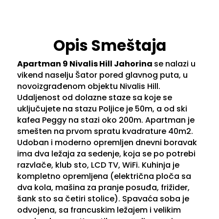
Opis Smeštaja
Apartman 9 Nivalis Hill Jahorina
se nalazi u
vikend naselju Šator pored glavnog puta, u
novoizgrađenom objektu Nivalis Hill.
Udaljenost od dolazne staze sa koje se
uključujete na stazu Poljice je 50m, a od ski
kafea Peggy na stazi oko 200m. Apartman je
smešten na prvom spratu kvadrature 40m2.
Udoban i moderno opremljen dnevni boravak
ima dva ležaja za sedenje, koja se po potrebi
razvlače, klub sto, LCD TV, WiFi. Kuhinja je
kompletno opremljena (električna ploča sa
dva kola, mašina za pranje posuđa, frižider,
šank sto sa četiri stolice). Spavaća soba je
odvojena, sa francuskim ležajem i velikim