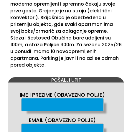
moderno opremljeni i spremno čekaju svoje
prve goste. Grejanje je na struju (električni
konvektori). Skijašnica je obezbeđena u
prizemlju objekta, gde svaki apartman ima
svoj boks/ormarić za odlaganje opreme.
Staza i šestosed Obućina bare udaljeni su
100m, a staza Poljice 300m. Za sezonu 2025/26
u ponudi imamo 10 novoopremljenih
apartmana. Parking je javni i nalazi se odmah
pored objekta.
POŠALJI UPIT
IME I PREZIME (OBAVEZNO POLJE)
EMAIL (OBAVEZNO POLJE)