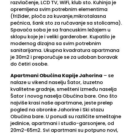
razvlačenje, LCD TV, WiFi, klub sto. Kuhinja je
opremljena svim potrebnim elementima
(frižider, ploča za kuvanje,mikrotalasna
pećnica, šank sto za ručavanje sa stolicama).
Spavaća soba je sa francuskim ležajem u
sklopu koje je i veliki garderober. Kupatilo je
modernog dizajna sa svim potrebnim
sanitarijama. Ukupna kvadratura apartmana
je 30m2 i preporučuje se za udoban boravak
do četiri osobe.
Apartmani Obućina Kapije Jahorina
– se
nalaze u vikend naselju Šator, izuzetno
kvalitetne gradnje, smešteni između naselja
Šator i novog naselja Obućina bare. Ono što
najviše krasi naše apartmane, jeste prelep
pogled na obronke Jahorine i Ski stazu
Obućina bare. U ponudi su različite smeštajne
jedinice, apartmani i studio-garsonjere, od
20m2-65m2. Svi apartmani su potpuno novi,