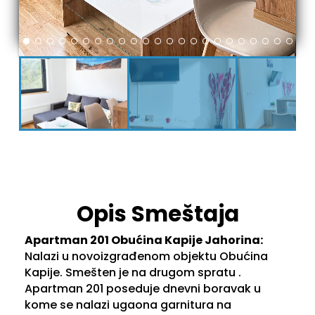
Opis Smeštaja
Apartman 201 Obućina Kapije Jahorina:
Nalazi u novoizgrađenom objektu Obućina
Kapije. Smešten je na drugom spratu .
Apartman 201 poseduje dnevni boravak u
kome se nalazi ugaona garnitura na