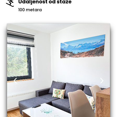
Udaljenost od staze

100 metara